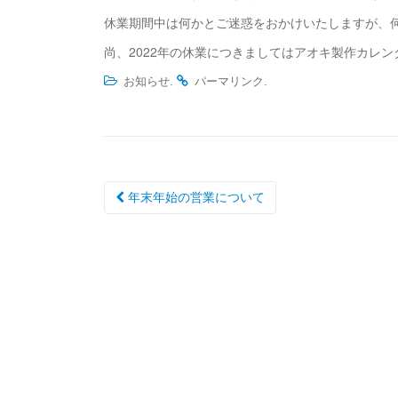
休業期間中は何かとご迷惑をおかけいたしますが、
尚、2022年の休業につきましてはアオキ製作カレ
.
.
お知らせ
パーマリンク
投
年末年始の営業について
稿
ナ
ビ
ゲ
ー
シ
ョ
ン