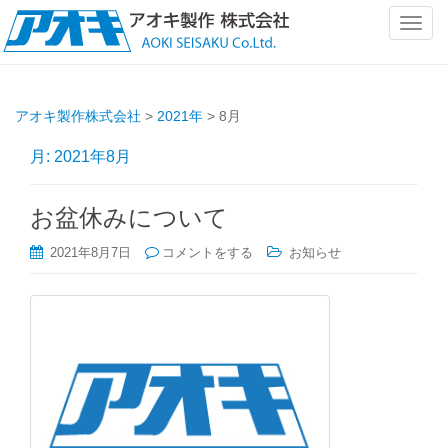
ナ
ビ
ゲ
ー
アオキ製作株式会社
>
2021年
>
8月
シ
ョ
月:
2021年8月
ン
を
切
お盆休みについて
り
2021年8月7日
コメントをする
お知らせ
替
え