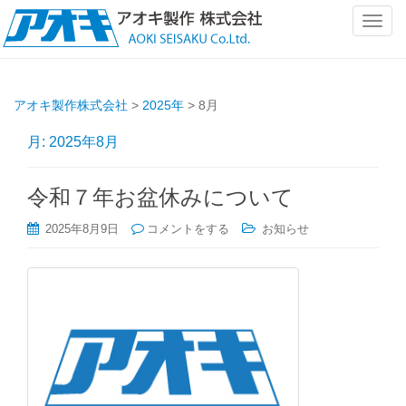
ナ
ビ
ゲ
ー
アオキ製作株式会社
>
2025年
>
8月
シ
ョ
月:
2025年8月
ン
を
切
令和７年お盆休みについて
り
2025年8月9日
コメントをする
お知らせ
替
え