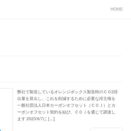
HOME
弊社で製造しているオレンジボックス製造時のＣＯ2排
出量を算出し、これを削減するために必要な排主権を
一般社団法人日本カーボンオフセット（ＣＯＪ）とカ
ーボンオフセット契約を結び、ＣＯＪを通じて調達し
ます 2023/6/7に […]