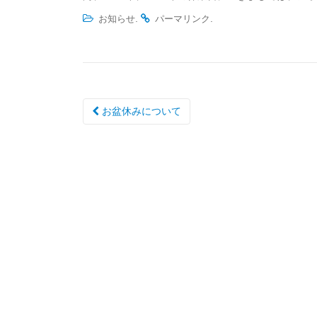
.
.
お知らせ
パーマリンク
投
お盆休みについて
稿
ナ
ビ
ゲ
ー
シ
ョ
ン