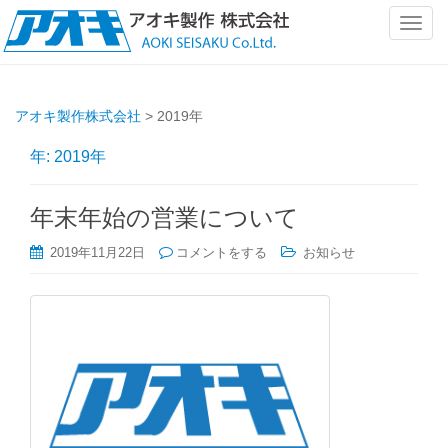
ナ
ビ
ゲ
ー
アオキ製作株式会社
>
2019年
シ
ョ
年:
2019年
ン
を
切
年末年始の営業について
り
2019年11月22日
コメントをする
お知らせ
替
え