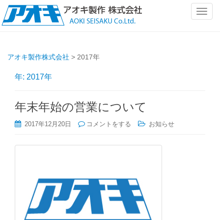
ナ
ビ
ゲ
ー
アオキ製作株式会社
>
2017年
シ
ョ
年:
2017年
ン
を
切
年末年始の営業について
り
2017年12月20日
コメントをする
お知らせ
替
え