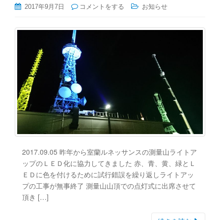
2017年9月7日
コメントをする
お知らせ
2017.09.05 昨年から室蘭ルネッサンスの測量山ライトア
ップのＬＥＤ化に協力してきました 赤、青、黄、緑とＬ
ＥＤに色を付けるために試行錯誤を繰り返しライトアッ
プの工事が無事終了 測量山山頂での点灯式に出席させて
頂き […]