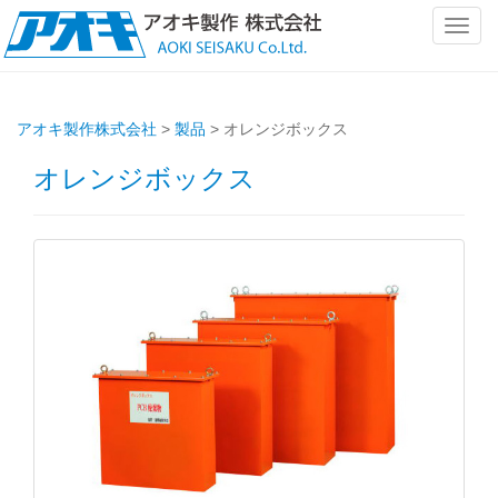
ナ
ビ
ゲ
ー
アオキ製作株式会社
>
製品
>
オレンジボックス
シ
ョ
オレンジボックス
ン
を
切
り
替
え